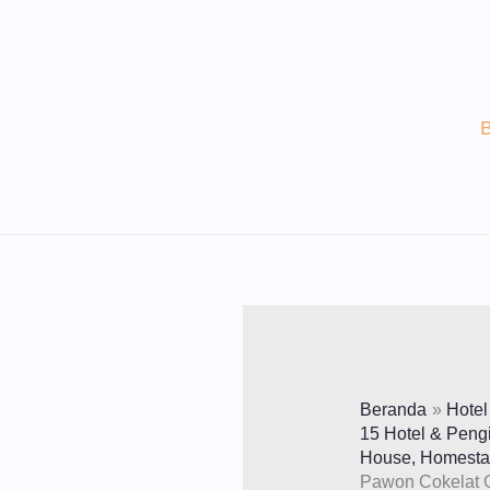
Lewati
Ke
Konten
Beranda
Hotel
15 Hotel & Peng
House, Homestay
Pawon Cokelat 