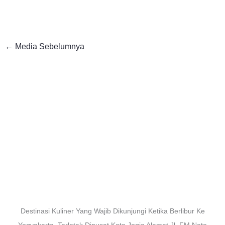
←
Media Sebelumnya
Destinasi Kuliner Yang Wajib Dikunjungi Ketika Berlibur Ke
Yogyakarta. Terletak Dipusat Kota Jogja Alamat Jl. FM Noto