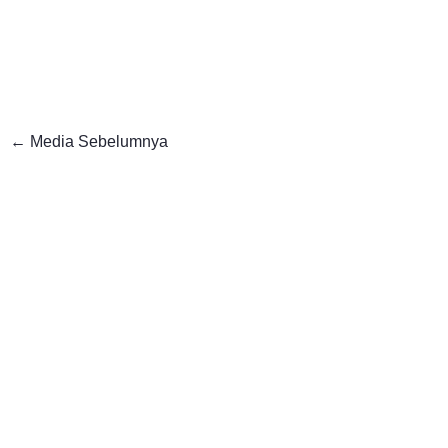
←
Media Sebelumnya