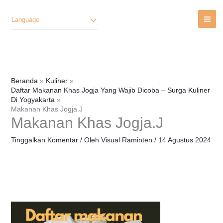
Lewati
Ke
Language
Konten
Beranda
Kuliner
Daftar Makanan Khas Jogja Yang Wajib Dicoba – Surga Kuliner
Di Yogyakarta
Makanan Khas Jogja.j
Makanan Khas Jogja.j
Tinggalkan Komentar
/ Oleh
Visual Raminten
/
14 Agustus 2024