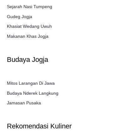
Sejarah Nasi Tumpeng
Gudeg Jogja
Khasiat Wedang Uwuh
Makanan Khas Jogja
Budaya Jogja
Mitos Larangan Di Jawa
Budaya Nderek Langkung
Jamasan Pusaka
Rekomendasi Kuliner