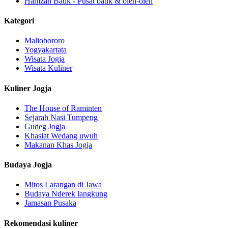
Hamzah Batik - Pusat batik & oleh-oleh
Kategori
Maliobororo
Yogyakartata
Wisata Jogja
Wisata Kuliner
Kuliner Jogja
The House of Raminten
Sejarah Nasi Tumpeng
Gudeg Jogja
Khasiat Wedang uwuh
Makanan Khas Jogja
Budaya Jogja
Mitos Larangan di Jawa
Budaya Nderek langkung
Jamasan Pusaka
Rekomendasi kuliner