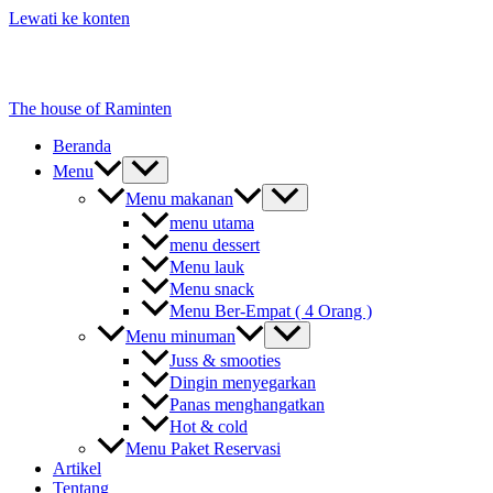
Lewati ke konten
The house of Raminten
Beranda
Menu
Menu makanan
menu utama
menu dessert
Menu lauk
Menu snack
Menu Ber-Empat ( 4 Orang )
Menu minuman
Juss & smooties
Dingin menyegarkan
Panas menghangatkan
Hot & cold
Menu Paket Reservasi
Artikel
Tentang