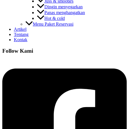
Juss & smooties
Dingin menyegarkan
Panas menghangatkan
Hot & cold
Menu Paket Reservasi
Artikel
Tentang
Kontak
Follow Kami