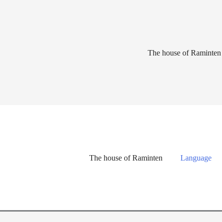
Lewati
ke
konten
The house of Raminten
The house of Raminten
Language