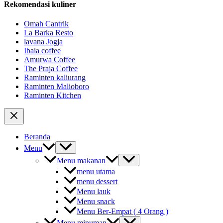
Rekomendasi kuliner
Omah Cantrik
La Barka Resto
lavana Jogja
Ibaia coffee
Amurwa Coffee
The Praja Coffee
Raminten kaliurang
Raminten Malioboro
Raminten Kitchen
Beranda
Menu
Menu makanan
menu utama
menu dessert
Menu lauk
Menu snack
Menu Ber-Empat ( 4 Orang )
Menu minuman