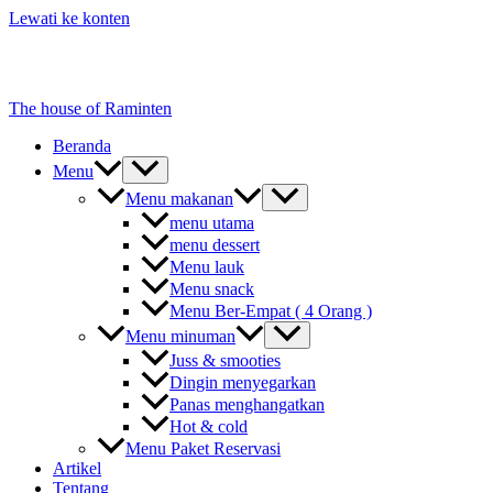
Lewati ke konten
The house of Raminten
Beranda
Menu
Menu makanan
menu utama
menu dessert
Menu lauk
Menu snack
Menu Ber-Empat ( 4 Orang )
Menu minuman
Juss & smooties
Dingin menyegarkan
Panas menghangatkan
Hot & cold
Menu Paket Reservasi
Artikel
Tentang