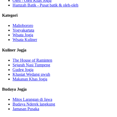
Oleh - Oleh Khas Jogja
Hamzah Batik - Pusat batik & oleh-oleh
Kategori
Maliobororo
Yogyakartata
Wisata Jogja
Wisata Kuliner
Kuliner Jogja
The House of Raminten
Sejarah Nasi Tumpeng
Gudeg Jogja
Khasiat Wedang uwuh
Makanan Khas Jogja
Budaya Jogja
Mitos Larangan di Jawa
Budaya Nderek langkung
Jamasan Pusaka