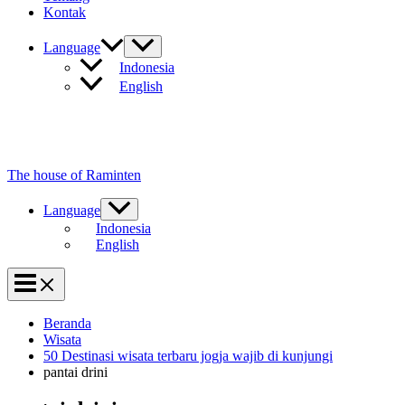
Kontak
Language
Indonesia
English
The house of Raminten
Language
Indonesia
English
Beranda
Wisata
50 Destinasi wisata terbaru jogja wajib di kunjungi
pantai drini