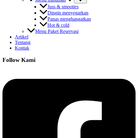
Juss & smooties
Dingin menyegarkan
Panas menghangatkan
Hot & cold
Menu Paket Reservasi
Artikel
Tentang
Kontak
Follow Kami