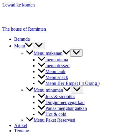
Lewati ke konten
The house of Raminten
Beranda
Menu
Menu makanan
menu utama
menu dessert
Menu lauk
Menu snack
Menu Ber-Empat ( 4 Orang )
Menu minuman
Juss & smooties
Dingin menyegarkan
Panas menghangatkan
Hot & cold
Menu Paket Reservasi
Artikel
Tentang