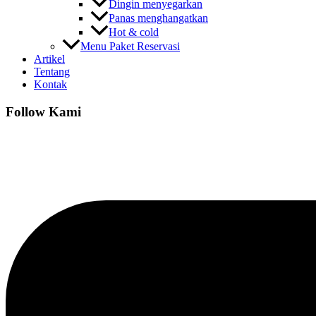
Dingin menyegarkan
Panas menghangatkan
Hot & cold
Menu Paket Reservasi
Artikel
Tentang
Kontak
Follow Kami