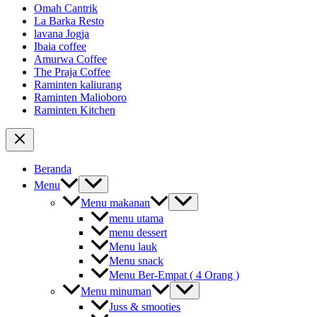
Omah Cantrik
La Barka Resto
lavana Jogja
Ibaia coffee
Amurwa Coffee
The Praja Coffee
Raminten kaliurang
Raminten Malioboro
Raminten Kitchen
Beranda
Menu
Menu makanan
menu utama
menu dessert
Menu lauk
Menu snack
Menu Ber-Empat ( 4 Orang )
Menu minuman
Juss & smooties