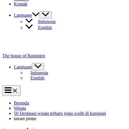
Kontak
Language
Indonesia
English
The house of Raminten
Language
Indonesia
English
Beranda
Wisata
50 Destinasi wisata terbaru jogja wajib di kunjungi
taman pintar