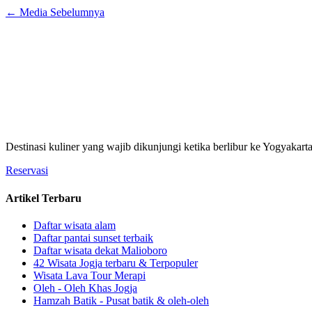
←
Media Sebelumnya
Destinasi kuliner yang wajib dikunjungi ketika berlibur ke Yogyakart
Reservasi
Artikel Terbaru
Daftar wisata alam
Daftar pantai sunset terbaik
Daftar wisata dekat Malioboro
42 Wisata Jogja terbaru & Terpopuler
Wisata Lava Tour Merapi
Oleh - Oleh Khas Jogja
Hamzah Batik - Pusat batik & oleh-oleh